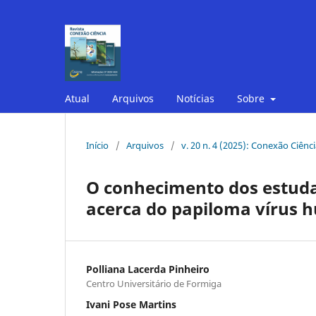
Atual
Arquivos
Notícias
Sobre
Início
/
Arquivos
/
v. 20 n. 4 (2025): Conexão Ciênc
O conhecimento dos estud
acerca do papiloma vírus
Polliana Lacerda Pinheiro
Centro Universitário de Formiga
Ivani Pose Martins