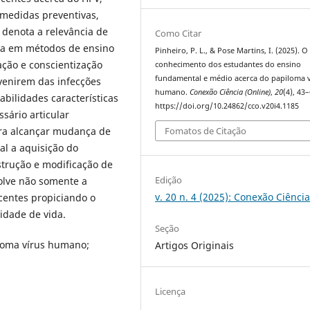
 medidas preventivas,
 denota a relevância de
Como Citar
da em métodos de ensino
Pinheiro, P. L., & Pose Martins, I. (2025). O
ação e conscientização
conhecimento dos estudantes do ensino
fundamental e médio acerca do papiloma v
venirem das infecções
humano.
Conexão Ciência (Online)
,
20
(4), 43–
bilidades características
https://doi.org/10.24862/cco.v20i4.1185
ssário articular
Fomatos de Citação
para alcançar mudança de
al a aquisição do
trução e modificação de
Edição
olve não somente a
v. 20 n. 4 (2025): Conexão Ciênci
centes propiciando o
idade de vida.
Seção
iloma vírus humano;
Artigos Originais
Licença