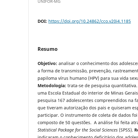
UNIFOR-MG
DOI:
https://doi.org/10.24862/cco.v20i4.1185
Resumo
Objetivo:
analisar o conhecimento dos adolesce
a forma de transmissão, prevenção, rastreamen
papiloma vírus humano (HPV) para sua vida sexu
Metodologia:
trata-se de pesquisa quantitativa.
uma Escola Estadual do interior de Minas Gerais
pesquisa 167 adolescentes compreendidos na fai
que tiveram autorização dos pais e quiseram 
participar. O instrumento de coleta de dados fo
composto de 50 questões. A análise foi feita a
Statistical Package for the Social Sciences
(SPSS).
R
indicaram o conhecimento deficitário dos adole