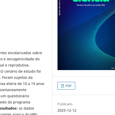
ntes escolarizados sobre
to e oncogenicidade do
al e reprodutiva.
 O cenário de estudo foi
. Foram sujeitos da
xa etária de 10 a 19 anos
PDF
espontaneamente
i um questionário
través do programa
Publicado
esultados:
os dados
2025-12-12
scentes acerca do HPV,