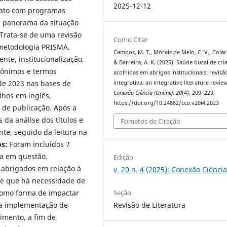
2025-12-12
tato com programas
 panorama da situação
Trata-se de uma revisão
Como Citar
 metodologia PRISMA.
Campos, M. T., Morais de Melo, C. V., Colare
ente, institucionalização,
& Barreira, A. K. (2025). Saúde bucal de cri
inônimos e termos
acolhidas em abrigos institucionais: revisã
 de 2023 nas bases de
integrativa: an integrative literature revie
Conexão Ciência (Online)
,
20
(4), 209–223.
lhos em inglês,
https://doi.org/10.24862/cco.v20i4.2023
 de publicação. Após a
s da análise dos títulos e
Fomatos de Citação
te, seguido da leitura na
os:
Foram incluídos 7
ma em questão.
Edição
 abrigados em relação à
v. 20 n. 4 (2025): Conexão Ciênci
e e que há necessidade de
 como forma de impactar
Seção
da implementação de
Revisão de Literatura
imento, a fim de