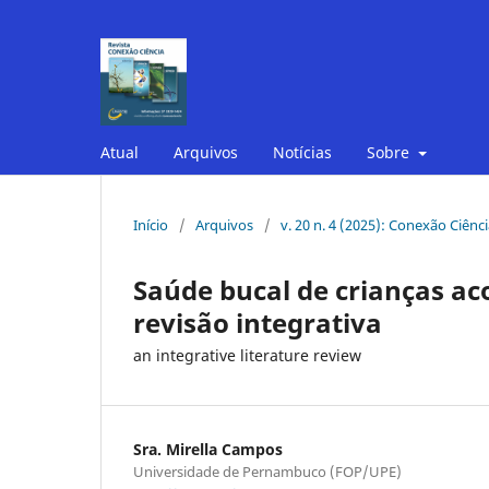
Atual
Arquivos
Notícias
Sobre
Início
/
Arquivos
/
v. 20 n. 4 (2025): Conexão Ciênc
Saúde bucal de crianças aco
revisão integrativa
an integrative literature review
Sra. Mirella Campos
Universidade de Pernambuco (FOP/UPE)