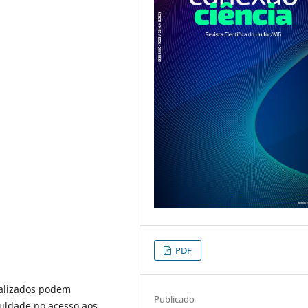
PDF
nalizados podem
Publicado
culdade no acesso aos