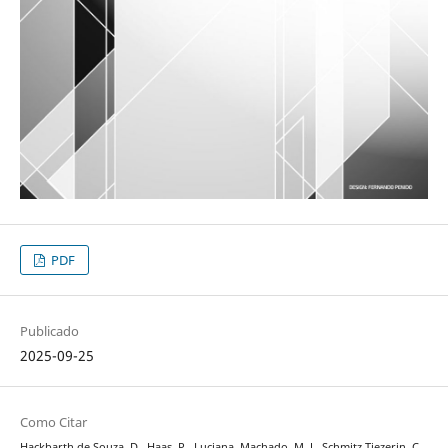
PDF
Publicado
2025-09-25
Como Citar
Hackbarth de Souza, D., Haas, P., Luciana, Machado, M. J., Schmitz Tiezerin, C.,