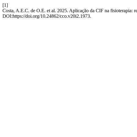
[1]
Costa, A.E.C. de O.E. et al. 2025. Aplicação da CIF na fisioterapia: 
DOI:https://doi.org/10.24862/cco.v20i2.1973.